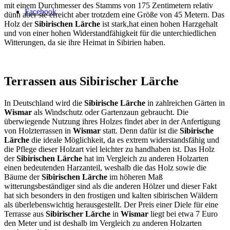
mit einem Durchmesser des Stamms von 175 Zentimetern relativ
Facebook
dünn aber sie erreicht aber trotzdem eine Größe von 45 Metern. Das
Holz der
Sibirischen Lärche
ist stark,hat einen hohen Harzgehalt
und von einer hohen Widerstandfähigkeit für die unterchiedlichen
Witterungen, da sie ihre Heimat in Sibirien haben.
Terrassen aus Sibirischer Lärche
In Deutschland wird die
Sibirische Lärche
in zahlreichen Gärten in
Wismar
als Windschutz oder Gartenzaun gebraucht. Die
überwiegende Nutzung ihres Holzes findet aber in der Anfertigung
von Holzterrassen in
Wismar
statt. Denn dafür ist die
Sibirische
Lärche
die ideale Möglichkeit, da es extrem widerstandsfähig und
die Pflege dieser Holzart viel leichter zu handhaben ist. Das Holz
der
Sibirischen Lärche
hat im Vergleich zu anderen Holzarten
einen bedeutenden Harzanteil, weshalb die das Holz sowie die
Bäume der
Sibirischen Lärche
im höheren Maß
witterungsbeständiger sind als die anderen Hölzer und dieser Fakt
hat sich besonders in den frostigen und kalten sibirischen Wäldern
als überlebenswichtig herausgestellt. Der Preis einer Diele für eine
Terrasse aus
Sibirischer Lärche
in
Wismar
liegt bei etwa 7 Euro
den Meter und ist deshalb im Vergleich zu anderen Holzarten