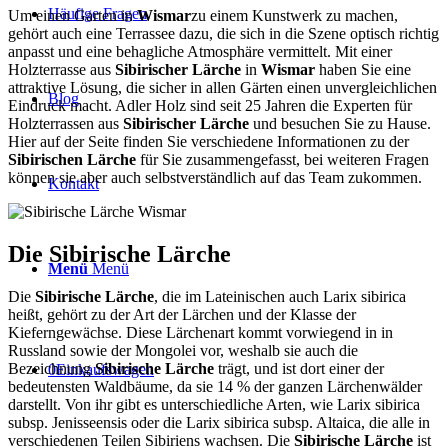
Häufige Fragen
Um einen Garten in
Wismar
zu einem Kunstwerk zu machen,
gehört auch eine Terrassee dazu, die sich in die Szene optisch richtig
anpasst und eine behagliche Atmosphäre vermittelt. Mit einer
Holzterrasse aus
Sibirischer Lärche
in
Wismar
haben Sie eine
attraktive Lösung, die sicher in allen Gärten einen unvergleichlichen
Blog
Eindruck macht. Adler Holz sind seit 25 Jahren die Experten für
Holzterrassen aus
Sibirischer Lärche
und besuchen Sie zu Hause.
Hier auf der Seite finden Sie verschiedene Informationen zu der
Sibirischen Lärche
für Sie zusammengefasst, bei weiteren Fragen
können sie aber auch selbstverständlich auf das Team zukommen.
Kontakt
Die Sibirische Lärche
Menü
Menü
Die
Sibirische Lärche
, die im Lateinischen auch Larix sibirica
heißt, gehört zu der Art der Lärchen und der Klasse der
Kieferngewächse. Diese Lärchenart kommt vorwiegend in in
Russland sowie der Mongolei vor, weshalb sie auch die
Bezeichnung
Sibirische Lärche
trägt, und ist dort einer der
0
Einkaufswagen
bedeutensten Waldbäume, da sie 14 % der ganzen Lärchenwälder
darstellt. Von ihr gibt es unterschiedliche Arten, wie Larix sibirica
subsp. Jenisseensis oder die Larix sibirica subsp. Altaica, die alle in
verschiedenen Teilen Sibiriens wachsen. Die
Sibirische Lärche
ist