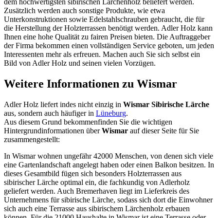
dem hochwertigsten sibirischen Lärchenholz beliefert werden.
Zusätzlich werden auch sonstige Produkte, wie etwa
Unterkonstruktionen sowie Edelstahlschrauben gebraucht, die für
die Herstellung der Holzterrassen benötigt werden. Adler Holz kann
Ihnen eine hohe Qualität zu fairen Preisen bieten. Die Auftraggeber
der Firma bekommen einen vollständigen Service geboten, um jeden
Interessenten mehr als erfreuen. Machen auch Sie sich selbst ein
Bild von Adler Holz und seinen vielen Vorzügen.
Weitere Informationen zu Wismar
Adler Holz liefert indes nicht einzig in
Wismar
Sibirische Lärche
aus, sondern auch häufiger in
Lüneburg
.
Aus diesem Grund bekommenfinden Sie die wichtigen
Hintergrundinformationen über
Wismar
auf dieser Seite für Sie
zusammengestellt:
In Wismar wohnen ungefähr 42000 Menschen, von denen sich viele
eine Gartenlandschaft angelegt haben oder einen Balkon besitzen. In
dieses Gesamtbild fügen sich besonders Holzterrassen aus
sibirischer Lärche optimal ein, die fachkundig von Adlerholz
geliefert werden. Auch Bremerhaven liegt im Lieferkreis des
Unternehmens für sibirische Lärche, sodass sich dort die Einwohner
sich auch eine Terrasse aus sibirischem Lärchenholz erbauen
können. Für die 21000 Haushalte in Wismar ist eine Terrasse oder