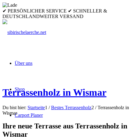
✔ PERSÖNLICHER SERVICE ✔ SCHNELLER &
DEUTSCHLANDWEITER VERSAND
Über uns
Shop
Terrassenholz in Wismar
Du bist hier:
Startseite
1
/
Bestes Terrassenholz
2
/
Terrassenholz in
Wismar
Carport Planer
Ihre neue Terrasse aus Terrassenholz in
Wismar