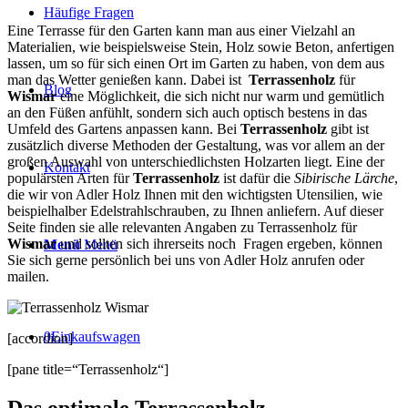
Häufige Fragen
Eine Terrasse für den Garten kann man aus einer Vielzahl an
Materialien, wie beispielsweise Stein, Holz sowie Beton, anfertigen
lassen, um so für sich einen Ort im Garten zu haben, von dem aus
man das Wetter genießen kann. Dabei ist
Terrassenholz
für
Blog
Wismar
eine Möglichkeit, die sich nicht nur warm und gemütlich
an den Füßen anfühlt, sondern sich auch optisch bestens in das
Umfeld des Gartens anpassen kann. Bei
Terrassenholz
gibt ist
zusätzlich diverse Methoden der Gestaltung, was vor allem an der
großen Auswahl von unterschiedlichsten Holzarten liegt. Eine der
Kontakt
populärsten Arten für
Terrassenholz
ist dafür die
Sibirische Lärche
,
die wir von Adler Holz Ihnen mit den wichtigsten Utensilien, wie
beispielhalber Edelstrahlschrauben, zu Ihnen anliefern. Auf dieser
Seite finden sie alle relevanten Angaben zu Terrassenholz für
Wismar
und sollten sich ihrerseits noch Fragen ergeben, können
Menü
Menü
Sie sich gerne persönlich bei uns von Adler Holz anrufen oder
mailen.
0
Einkaufswagen
[accordion]
[pane title=“Terrassenholz“]
Das optimale Terrassenholz