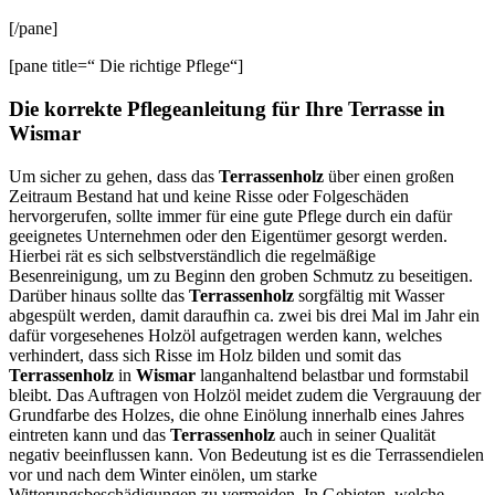
[/pane]
[pane title=“ Die richtige Pflege“]
Die korrekte Pflegeanleitung für Ihre Terrasse in
Wismar
Um sicher zu gehen, dass das
Terrassenholz
über einen großen
Zeitraum Bestand hat und keine Risse oder Folgeschäden
hervorgerufen, sollte immer für eine gute Pflege durch ein dafür
geeignetes Unternehmen oder den Eigentümer gesorgt werden.
Hierbei rät es sich selbstverständlich die regelmäßige
Besenreinigung, um zu Beginn den groben Schmutz zu beseitigen.
Darüber hinaus sollte das
Terrassenholz
sorgfältig mit Wasser
abgespült werden, damit daraufhin ca. zwei bis drei Mal im Jahr ein
dafür vorgesehenes Holzöl aufgetragen werden kann, welches
verhindert, dass sich Risse im Holz bilden und somit das
Terrassenholz
in
Wismar
langanhaltend belastbar und formstabil
bleibt. Das Auftragen von Holzöl meidet zudem die Vergrauung der
Grundfarbe des Holzes, die ohne Einölung innerhalb eines Jahres
eintreten kann und das
Terrassenholz
auch in seiner Qualität
negativ beeinflussen kann. Von Bedeutung ist es die Terrassendielen
vor und nach dem Winter einölen, um starke
Witterungsbeschädigungen zu vermeiden. In Gebieten, welche