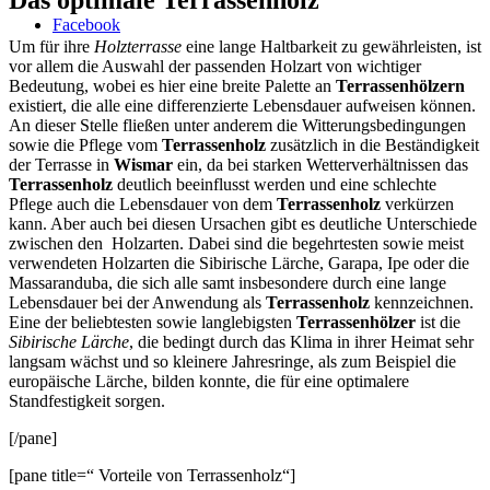
Facebook
Um für ihre
Holzterrasse
eine lange Haltbarkeit zu gewährleisten, ist
vor allem die Auswahl der passenden Holzart von wichtiger
Bedeutung, wobei es hier eine breite Palette an
Terrassenhölzern
existiert, die alle eine differenzierte Lebensdauer aufweisen können.
An dieser Stelle fließen unter anderem die Witterungsbedingungen
sowie die Pflege vom
Terrassenholz
zusätzlich in die Beständigkeit
der Terrasse in
Wismar
ein, da bei starken Wetterverhältnissen das
Terrassenholz
deutlich beeinflusst werden und eine schlechte
Pflege auch die Lebensdauer von dem
Terrassenholz
verkürzen
kann. Aber auch bei diesen Ursachen gibt es deutliche Unterschiede
zwischen den Holzarten. Dabei sind die begehrtesten sowie meist
verwendeten Holzarten die Sibirische Lärche, Garapa, Ipe oder die
Massaranduba, die sich alle samt insbesondere durch eine lange
Lebensdauer bei der Anwendung als
Terrassenholz
kennzeichnen.
Eine der beliebtesten sowie langlebigsten
Terrassenhölzer
ist die
Sibirische Lärche
, die bedingt durch das Klima in ihrer Heimat sehr
langsam wächst und so kleinere Jahresringe, als zum Beispiel die
europäische Lärche, bilden konnte, die für eine optimalere
Standfestigkeit sorgen.
[/pane]
[pane title=“ Vorteile von Terrassenholz“]