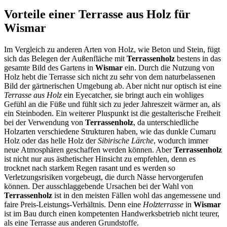
Vorteile einer Terrasse aus Holz für
Wismar
Im Vergleich zu anderen Arten von Holz, wie Beton und Stein, fügt
sich das Belegen der Außenfläche mit
Terrassenholz
bestens in das
gesamte Bild des Gartens in
Wismar
ein. Durch die Nutzung von
Holz hebt die Terrasse sich nicht zu sehr von dem naturbelassenen
Bild der gärtnerischen Umgebung ab. Aber nicht nur optisch ist eine
Terrasse aus Holz
ein Eyecatcher, sie bringt auch ein wohliges
Gefühl an die Füße und fühlt sich zu jeder Jahreszeit wärmer an, als
ein Steinboden. Ein weiterer Pluspunkt ist die gestalterische Freiheit
bei der Verwendung von
Terrassenholz
, da unterschiedliche
Holzarten verschiedene Strukturen haben, wie das dunkle Cumaru
Holz oder das helle Holz der
Sibirische Lärche
, wodurch immer
neue Atmosphären geschaffen werden können. Aber
Terrassenholz
ist nicht nur aus ästhetischer Hinsicht zu empfehlen, denn es
trocknet nach starkem Regen rasant und es werden so
Verletzungsrisiken vorgebeugt, die durch Nässe hervorgerufen
können. Der ausschlaggebende Ursachen bei der Wahl von
Terrassenholz
ist in den meisten Fällen wohl das angemessene und
faire Preis-Leistungs-Verhältnis. Denn eine
Holzterrasse
in
Wismar
ist im Bau durch einen kompetenten Handwerksbetrieb nicht teurer,
als eine Terrasse aus anderen Grundstoffe.