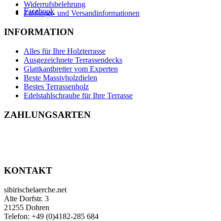
Widerrufsbelehrung
Facebook
Zahlungs- und Versandinformationen
INFORMATION
Alles für Ihre Holzterrasse
Ausgezeichnete Terrassendecks
Glattkantbretter vom Experten
Beste Massivholzdielen
Bestes Terrassenholz
Edelstahlschraube für Ihre Terrasse
ZAHLUNGSARTEN
KONTAKT
sibirischelaerche.net
Alte Dorfstr. 3
21255 Dohren
Telefon: +49 (0)4182-285 684