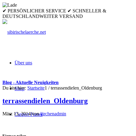
✔ PERSÖNLICHER SERVICE ✔ SCHNELLER &
DEUTSCHLANDWEITER VERSAND
Über uns
Blog - Aktuelle Neuigkeiten
Du bist hier:
Startseite
1
/
terrassendielen_Oldenburg
Shop
terrassendielen_Oldenburg
März 13, 2014
/
von
lärchenadmin
Carport Planer
Eintrag teilen