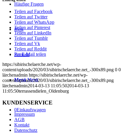
Häufige Fragen
Teilen auf Facebook
Teilen auf Twitter
Teilen auf WhatsApp
Teilen auf Pinterest
Blog
Teilen auf LinkedIn
Teilen auf Tumblr
Teilen auf Vk
Teilen auf Reddit
Per E-Mail teilen
Kontakt
https://sibirischelaerche.net/wp-
content/uploads/2020/03/sibirischelaerche.net_-300x89.png
0
0
lärchenadmin
https://sibirischelaerche.net/wp-
Menü
Menü
content/uploads/2020/03/sibirischelaerche.net_-300x89.png
lärchenadmin
2014-03-13 11:05:50
2014-03-13
11:05:50
terrassendielen_Oldenburg
KUNDENSERVICE
0
Einkaufswagen
Impressum
AGB
Kontakt
Datenschutz