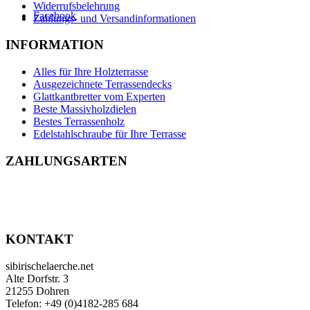
Widerrufsbelehrung
Facebook
Zahlungs- und Versandinformationen
INFORMATION
Alles für Ihre Holzterrasse
Ausgezeichnete Terrassendecks
Glattkantbretter vom Experten
Beste Massivholzdielen
Bestes Terrassenholz
Edelstahlschraube für Ihre Terrasse
ZAHLUNGSARTEN
KONTAKT
sibirischelaerche.net
Alte Dorfstr. 3
21255 Dohren
Telefon: +49 (0)4182-285 684