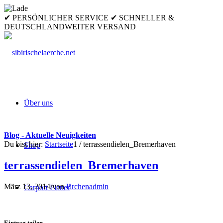
✔ PERSÖNLICHER SERVICE ✔ SCHNELLER &
DEUTSCHLANDWEITER VERSAND
Über uns
Blog - Aktuelle Neuigkeiten
Du bist hier:
Startseite
1
/
terrassendielen_Bremerhaven
Shop
terrassendielen_Bremerhaven
März 13, 2014
/
von
lärchenadmin
Carport Planer
Eintrag teilen