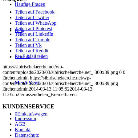
Häufige Fragen
Teilen auf Facebook
Teilen auf Twitter
Teilen auf WhatsApp
Teilen auf Pinterest
Blog
Teilen auf LinkedIn
Teilen auf Tumblr
Teilen auf Vk
Teilen auf Reddit
Per E-Mail teilen
Kontakt
https://sibirischelaerche.net/wp-
content/uploads/2020/03/sibirischelaerche.net_-300x89.png
0
0
lärchenadmin
https://sibirischelaerche.net/wp-
Menü
Menü
content/uploads/2020/03/sibirischelaerche.net_-300x89.png
lärchenadmin
2014-03-13 11:05:52
2014-03-13
11:05:52
terrassendielen_Bremerhaven
KUNDENSERVICE
0
Einkaufswagen
Impressum
AGB
Kontakt
Datenschutz