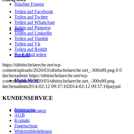
Häufige Fragen
Teilen auf Facebook
Teilen auf Twitter
Teilen auf WhatsApp
Teilen auf Pinterest
Blog
Teilen auf LinkedIn
Teilen auf Tumblr
Teilen auf Vk
Teilen auf Reddit
Per E-Mail teilen
Kontakt
https://sibirischelaerche.net/wp-
content/uploads/2020/03/sibirischelaerche.net_-300x89.png
0
0
lärchenadmin
https://sibirischelaerche.net/wp-
Menü
Menü
content/uploads/2020/03/sibirischelaerche.net_-300x89.png
lärchenadmin
2014-02-12 09:37:10
2014-02-12 09:37:10
paypal
KUNDENSERVICE
Impressum
0
Einkaufswagen
AGB
Kontakt
Datenschutz
Widerrufsbelehrung