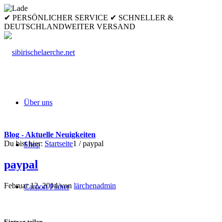
✔ PERSÖNLICHER SERVICE ✔ SCHNELLER &
DEUTSCHLANDWEITER VERSAND
Über uns
Blog - Aktuelle Neuigkeiten
Du bist hier:
Startseite
1
/
paypal
Shop
paypal
Februar 12, 2014
/
von
lärchenadmin
Carport Planer
Eintrag teilen