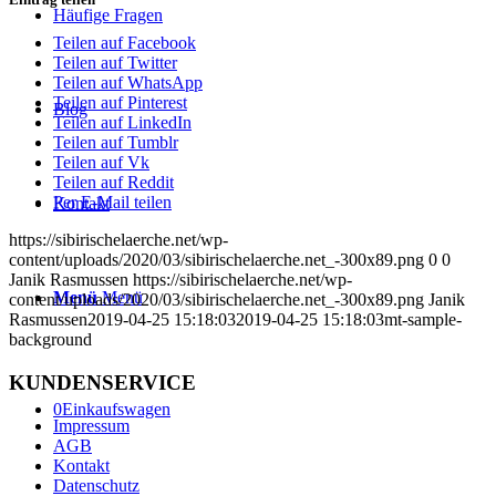
Häufige Fragen
Teilen auf Facebook
Teilen auf Twitter
Teilen auf WhatsApp
Teilen auf Pinterest
Blog
Teilen auf LinkedIn
Teilen auf Tumblr
Teilen auf Vk
Teilen auf Reddit
Per E-Mail teilen
Kontakt
https://sibirischelaerche.net/wp-
content/uploads/2020/03/sibirischelaerche.net_-300x89.png
0
0
Janik Rasmussen
https://sibirischelaerche.net/wp-
Menü
Menü
content/uploads/2020/03/sibirischelaerche.net_-300x89.png
Janik
Rasmussen
2019-04-25 15:18:03
2019-04-25 15:18:03
mt-sample-
background
KUNDENSERVICE
0
Einkaufswagen
Impressum
AGB
Kontakt
Datenschutz