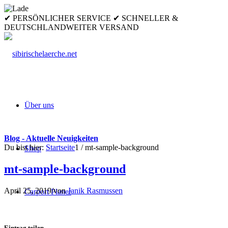
✔ PERSÖNLICHER SERVICE ✔ SCHNELLER &
DEUTSCHLANDWEITER VERSAND
Über uns
Blog - Aktuelle Neuigkeiten
Du bist hier:
Startseite
1
/
mt-sample-background
Shop
mt-sample-background
April 25, 2019
/
von
Janik Rasmussen
Carport Planer
Eintrag teilen