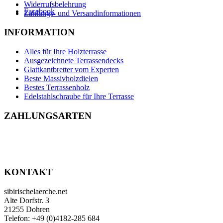
Widerrufsbelehrung
Facebook
Zahlungs- und Versandinformationen
INFORMATION
Alles für Ihre Holzterrasse
Ausgezeichnete Terrassendecks
Glattkantbretter vom Experten
Beste Massivholzdielen
Bestes Terrassenholz
Edelstahlschraube für Ihre Terrasse
ZAHLUNGSARTEN
KONTAKT
sibirischelaerche.net
Alte Dorfstr. 3
21255 Dohren
Telefon: +49 (0)4182-285 684