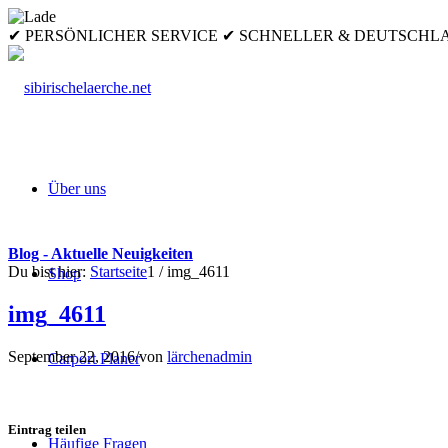
✔ PERSÖNLICHER SERVICE ✔ SCHNELLER & DEUTSCH
Über uns
Blog - Aktuelle Neuigkeiten
Du bist hier:
Startseite
1
/
img_4611
Shop
img_4611
September 22, 2016
/
von
lärchenadmin
Carport Planer
Eintrag teilen
Häufige Fragen