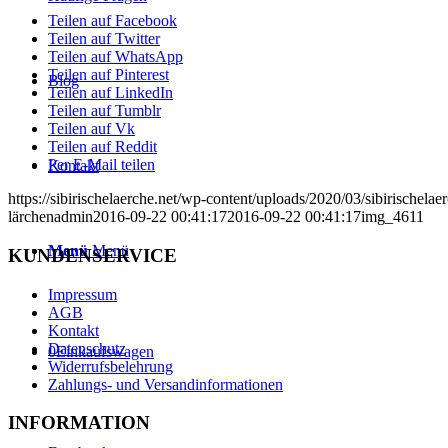
Teilen auf Facebook
Teilen auf Twitter
Teilen auf WhatsApp
Teilen auf Pinterest
Blog
Teilen auf LinkedIn
Teilen auf Tumblr
Teilen auf Vk
Teilen auf Reddit
Per E-Mail teilen
Kontakt
https://sibirischelaerche.net/wp-content/uploads/2020/03/sibirischela
lärchenadmin
2016-09-22 00:41:17
2016-09-22 00:41:17
img_4611
Menü
Menü
KUNDENSERVICE
Impressum
AGB
Kontakt
Datenschutz
0
Einkaufswagen
Widerrufsbelehrung
Zahlungs- und Versandinformationen
INFORMATION