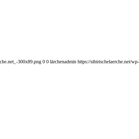
erche.net_-300x89.png
0
0
lärchenadmin
https://sibirischelaerche.net/w