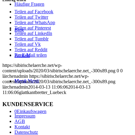
Häufige Fragen
Teilen auf Facebook
Teilen auf Twitter
Teilen auf WhatsApp
Teilen auf Pinterest
Blog
Teilen auf LinkedIn
Teilen auf Tumblr
Teilen auf Vk
Teilen auf Reddit
Per E-Mail teilen
Kontakt
https://sibirischelaerche.net/wp-
content/uploads/2020/03/sibirischelaerche.net_-300x89.png
0
0
lärchenadmin
https://sibirischelaerche.net/wp-
Menü
Menü
content/uploads/2020/03/sibirischelaerche.net_-300x89.png
lärchenadmin
2014-03-13 11:06:06
2014-03-13
11:06:06
glattkantbretter_Luebeck
KUNDENSERVICE
0
Einkaufswagen
Impressum
AGB
Kontakt
Datenschutz