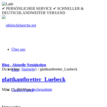
✔ PERSÖNLICHER SERVICE ✔ SCHNELLER &
DEUTSCHLANDWEITER VERSAND
Über uns
Blog - Aktuelle Neuigkeiten
Du bist hier:
Startseite
1
/
glattkantbretter_Luebeck
Shop
glattkantbretter_Luebeck
März 13, 2014
/
von
lärchenadmin
Carport Planer
Eintrag teilen