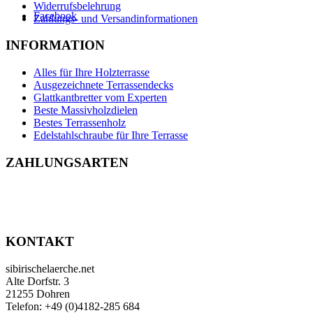
Widerrufsbelehrung
Facebook
Zahlungs- und Versandinformationen
INFORMATION
Alles für Ihre Holzterrasse
Ausgezeichnete Terrassendecks
Glattkantbretter vom Experten
Beste Massivholzdielen
Bestes Terrassenholz
Edelstahlschraube für Ihre Terrasse
ZAHLUNGSARTEN
KONTAKT
sibirischelaerche.net
Alte Dorfstr. 3
21255 Dohren
Telefon: +49 (0)4182-285 684