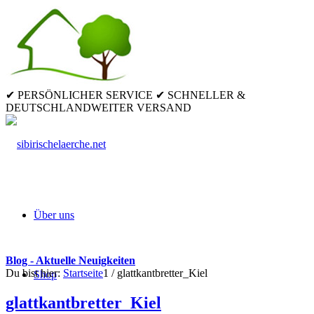
✔ PERSÖNLICHER SERVICE ✔ SCHNELLER &
DEUTSCHLANDWEITER VERSAND
Über uns
Blog - Aktuelle Neuigkeiten
Du bist hier:
Startseite
1
/
glattkantbretter_Kiel
Shop
glattkantbretter_Kiel