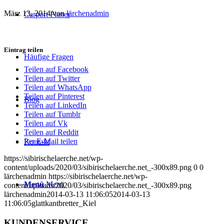
März 13, 2014
/
von
lärchenadmin
Carport Planer
Eintrag teilen
Häufige Fragen
Teilen auf Facebook
Teilen auf Twitter
Teilen auf WhatsApp
Teilen auf Pinterest
Blog
Teilen auf LinkedIn
Teilen auf Tumblr
Teilen auf Vk
Teilen auf Reddit
Per E-Mail teilen
Kontakt
https://sibirischelaerche.net/wp-
content/uploads/2020/03/sibirischelaerche.net_-300x89.png
0
0
lärchenadmin
https://sibirischelaerche.net/wp-
Menü
Menü
content/uploads/2020/03/sibirischelaerche.net_-300x89.png
lärchenadmin
2014-03-13 11:06:05
2014-03-13
11:06:05
glattkantbretter_Kiel
KUNDENSERVICE