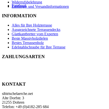
Widerrufsbelehrung
Facebook
Zahlungs- und Versandinformationen
INFORMATION
Alles für Ihre Holzterrasse
Ausgezeichnete Terrassendecks
Glattkantbretter vom Experten
Beste Massivholzdielen
Bestes Terrassenholz
Edelstahlschraube für Ihre Terrasse
ZAHLUNGSARTEN
KONTAKT
sibirischelaerche.net
Alte Dorfstr. 3
21255 Dohren
Telefon: +49 (0)4182-285 684