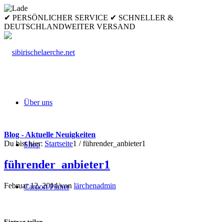
✔ PERSÖNLICHER SERVICE ✔ SCHNELLER &
DEUTSCHLANDWEITER VERSAND
Über uns
Blog - Aktuelle Neuigkeiten
Du bist hier:
Startseite
1
/
führender_anbieter1
Shop
führender_anbieter1
Februar 12, 2014
/
von
lärchenadmin
Carport Planer
Eintrag teilen