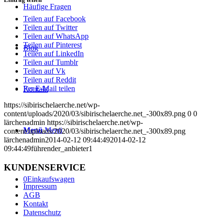
Häufige Fragen
Teilen auf Facebook
Teilen auf Twitter
Teilen auf WhatsApp
Teilen auf Pinterest
Blog
Teilen auf LinkedIn
Teilen auf Tumblr
Teilen auf Vk
Teilen auf Reddit
Per E-Mail teilen
Kontakt
https://sibirischelaerche.net/wp-
content/uploads/2020/03/sibirischelaerche.net_-300x89.png
0
0
lärchenadmin
https://sibirischelaerche.net/wp-
Menü
Menü
content/uploads/2020/03/sibirischelaerche.net_-300x89.png
lärchenadmin
2014-02-12 09:44:49
2014-02-12
09:44:49
führender_anbieter1
KUNDENSERVICE
0
Einkaufswagen
Impressum
AGB
Kontakt
Datenschutz