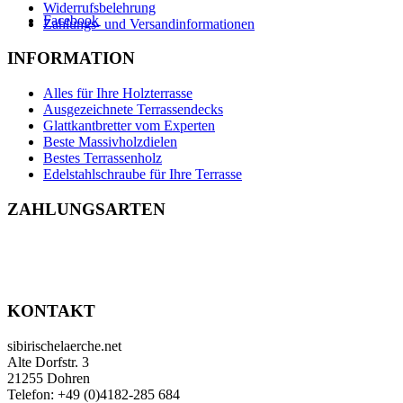
Widerrufsbelehrung
Facebook
Zahlungs- und Versandinformationen
INFORMATION
Alles für Ihre Holzterrasse
Ausgezeichnete Terrassendecks
Glattkantbretter vom Experten
Beste Massivholzdielen
Bestes Terrassenholz
Edelstahlschraube für Ihre Terrasse
ZAHLUNGSARTEN
KONTAKT
sibirischelaerche.net
Alte Dorfstr. 3
21255 Dohren
Telefon: +49 (0)4182-285 684