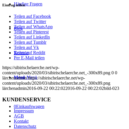
Häufige Fragen
Eintrag teilen
Teilen auf Facebook
Teilen auf Twitter
Teilen auf WhatsApp
Blog
Teilen auf Pinterest
Teilen auf LinkedIn
Teilen auf Tumblr
Teilen auf Vk
Teilen auf Reddit
Kontakt
Per E-Mail teilen
https://sibirischelaerche.net/wp-
content/uploads/2020/03/sibirischelaerche.net_-300x89.png
0
0
Menü
Menü
lärchenadmin
https://sibirischelaerche.net/wp-
content/uploads/2020/03/sibirischelaerche.net_-300x89.png
lärchenadmin
2016-09-22 00:22:02
2016-09-22 00:22:02
bild-023
KUNDENSERVICE
0
Einkaufswagen
Impressum
AGB
Kontakt
Datenschutz