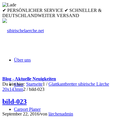
✔ PERSÖNLICHER SERVICE ✔ SCHNELLER &
DEUTSCHLANDWEITER VERSAND
Über uns
Blog - Aktuelle Neuigkeiten
Du bist hier:
Startseite
1
/
Glattkantbretter sibirische Lärche
Shop
20x143mm
2
/
bild-023
bild-023
Carport Planer
September 22, 2016
/
von
lärchenadmin