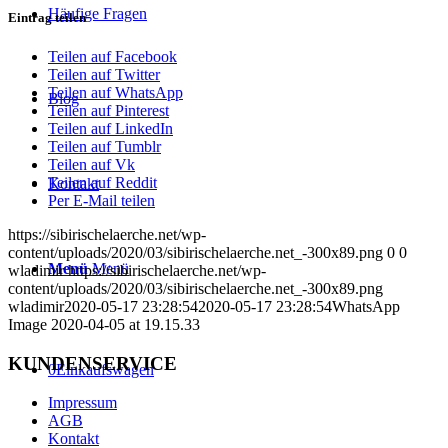
Häufige Fragen
Eintrag teilen
Teilen auf Facebook
Teilen auf Twitter
Teilen auf WhatsApp
Blog
Teilen auf Pinterest
Teilen auf LinkedIn
Teilen auf Tumblr
Teilen auf Vk
Teilen auf Reddit
Kontakt
Per E-Mail teilen
https://sibirischelaerche.net/wp-
content/uploads/2020/03/sibirischelaerche.net_-300x89.png
0
0
Menü
Menü
wladimir
https://sibirischelaerche.net/wp-
content/uploads/2020/03/sibirischelaerche.net_-300x89.png
wladimir
2020-05-17 23:28:54
2020-05-17 23:28:54
WhatsApp
Image 2020-04-05 at 19.15.33
KUNDENSERVICE
0
Einkaufswagen
Impressum
AGB
Kontakt