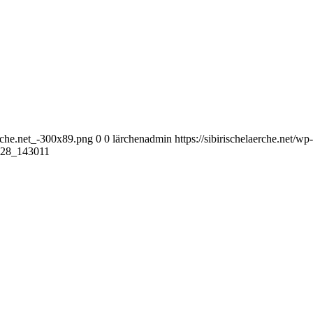
erche.net_-300x89.png
0
0
lärchenadmin
https://sibirischelaerche.net/w
28_143011