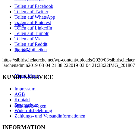
Teilen auf Facebook
Teilen auf Twitter
Teilen auf WhatsApp
Teilen auf Pinterest
Blog
Teilen auf LinkedIn
Teilen auf Tumblr
Teilen auf Vk
Teilen auf Reddit
Per E-Mail teilen
Kontakt
https://sibirischelaerche.net/wp-content/uploads/2020/03/sibirischela
lärchenadmin
2019-03-04 21:38:22
2019-03-04 21:38:22
IMG_201807
Menü
Menü
KUNDENSERVICE
Impressum
AGB
Kontakt
Datenschutz
0
Einkaufswagen
Widerrufsbelehrung
Zahlungs- und Versandinformationen
INFORMATION