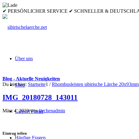
✔ PERSÖNLICHER SERVICE ✔ SCHNELLER & DEUTSCH
Über uns
Blog - Aktuelle Neuigkeiten
Du bist hier:
Startseite
1
/
Rhombusleisten sibirische Lärche 20x93mm
Shop
IMG_20180728_143011
März 4, 2019
/
von
lärchenadmin
Carport Planer
Eintrag teilen
Häufige Fragen