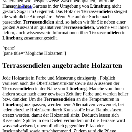
Materialien wie beispielsweise Waschbetonplatten,, wird die
Harmonie Ihres Gartens in der Umgebung von
Lüneburg
nicht
Facebook
gestört. Sogar im Gegenteil: Das Holz der
Terrassendielen
steigert
die wohnliche Atmosphäre.. Wenn Sie auf der Suche nach
passenden
Terrassendielen
sind, so haben wir für Sie neben einer
großen Auswahl an qualitativen
Terrassendielen
, welche wir Ihnen
liefern, auch wissenswerte Informationen über
Terrassendielen
in
Lüneburg
zusammengestellt.
[/pane]
[pane title=“Mögliche Holzarten“]
Terrassendielen angebrachte Holzarten
Jede Holzartist in Farbe und Musterung einzigartig.. Folglich
variieren auch die Oberflächenstruktur sowie das Aussehen der
Terrassendielen
in der Nähe von
Lüneburg
. Manche von ihnen
ändern sogar nach einer gewissen Zeit ihre Farbe und werden heller
bzw. dunkler. Um die
Terrassendielen
an die Temperaturen in
Lüneburg
anzupassen, werden neue Alternativen verwendet, bei
jeden einzelne Holzfasern durch Kunststoffe bzw. Bambusfasern
ersetzt werden, damit der Holzanteil sinkt. Dadurch lassen sich
Risse oder Splitter in den Dielen verhindern und die Terrasse wird
wasserabweisend, unempfindlich gegenüber Pilz- oder
Insektenbefall sowie rutschhemmend. Zudem wird die Pflege