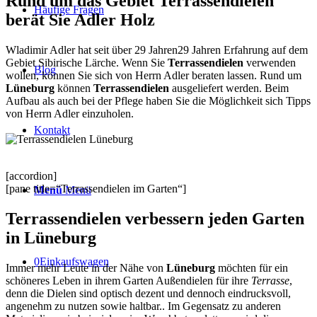
Rund um das Gebiet Terrassendielen
Häufige Fragen
berät Sie Adler Holz
Wladimir Adler hat seit über 29 Jahren29 Jahren Erfahrung auf dem
Gebiet Sibirische Lärche. Wenn Sie
Terrassendielen
verwenden
Blog
wollen, können Sie sich von Herrn Adler beraten lassen. Rund um
Lüneburg
können
Terrassendielen
ausgeliefert werden. Beim
Aufbau als auch bei der Pflege haben Sie die Möglichkeit sich Tipps
von Herrn Adler einzuholen.
Kontakt
[accordion]
[pane title=“Terrassendielen im Garten“]
Menü
Menü
Terrassendielen verbessern jeden Garten
in Lüneburg
0
Einkaufswagen
Immer mehr Leute in der Nähe von
Lüneburg
möchten für ein
schöneres Leben in ihrem Garten Außendielen für ihre
Terrasse
,
denn die Dielen sind optisch dezent und dennoch eindrucksvoll,
angenehm zu nutzen sowie haltbar.. Im Gegensatz zu anderen