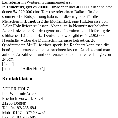
Lüneburg
im Weiteren zusammengefasst:
In
Lüneburg
gibt es 70000 Einwohner und 40000 Haushalte, von
denen 54.220.000 eine Terrasse oder einen Balkon für die
sommerliche Entspannung haben. In diesen gibt es für die
Menschen in
Lüneburg
die Möglichkeit, eine Holzterrasse von
Adler Holz liefern zu lassen. Aber auch in Neumünster beliefert
Adler Holz seine Kunden gerne und übernimmt die Lieferung des
sibirischen Lärchenholz. Deutschlandweit gibt es 54.220.000
Haushalte, wobei die Durchschnittterrasse beträgt ca. 20
Quadratmeter. Mit Hilfe eines speziellen Rechners kann man die
benötigten Terrassendielen ausrechnen lassen. Dabei kommt man
auf eine Anzahl von rund 60 Terrassendielen mit einer Länge von
245cm.
[/pane]
[pane title=“Adler Holz“]
Kontaktdaten
ADLER HOLZ
Inh. Wladimir Adler
Friedrich-Vorwerk-Str. 4
21255 Dohren
Tel.: 04182-285 684
Mob.: 0157 – 577 23 402
Fax: 04182-285 685